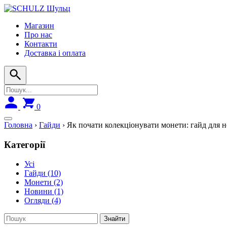
Skip
to
Магазин
navigation
Про нас
Контакти
Доставка і оплата
0
Головна
›
Гайди
›
Як почати колекціонувати монети: гайд для н
Категорії
Усі
Гайди
(10)
Монети
(2)
Новини
(1)
Огляди
(4)
Знайти