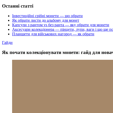
Останні статті
Інвестиційні срібні монети — що обрати
Як обрати листи до альбому для монет
Капсули з рантом vs без ранта — яку обрати для монети
Аксесуари колекціонера — пінцети, лупи, ваги і що ще п
Планшети для військових нагород — як обрати
Гайди
Як почати колекціонувати монети: гайд для нова
Як почати колекціонувати монети: гайд для нова
Нумізматика — одне з найдоступніших колекційних хобі. Перші 
тисяч доларів. Розкажемо, з чого почати.
Крок 1. Оберіть тему
Збирати «все підряд» — найшвидший шлях до розчарування. Тема