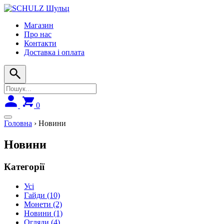
Skip
to
Магазин
navigation
Про нас
Контакти
Доставка і оплата
0
Головна
›
Новини
Новини
Категорії
Усі
Гайди
(10)
Монети
(2)
Новини
(1)
Огляди
(4)