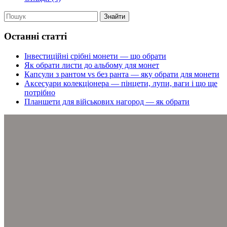
Знайти
Останні статті
Інвестиційні срібні монети — що обрати
Як обрати листи до альбому для монет
Капсули з рантом vs без ранта — яку обрати для монети
Аксесуари колекціонера — пінцети, лупи, ваги і що ще
потрібно
Планшети для військових нагород — як обрати