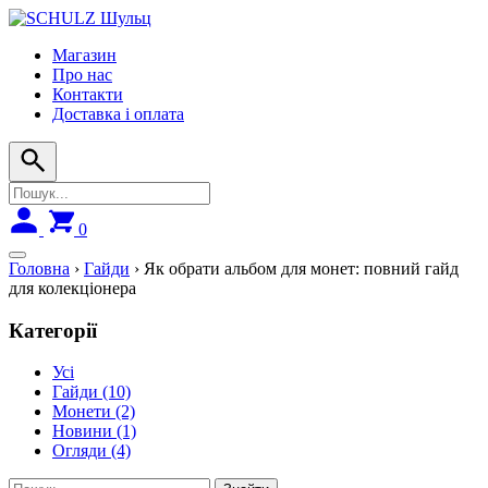
Skip
to
Магазин
navigation
Про нас
Контакти
Доставка і оплата
0
Головна
›
Гайди
›
Як обрати альбом для монет: повний гайд
для колекціонера
Категорії
Усі
Гайди
(10)
Монети
(2)
Новини
(1)
Огляди
(4)