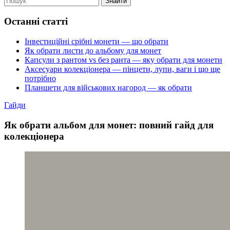
Знайти
Останні статті
Інвестиційні срібні монети — що обрати
Як обрати листи до альбому для монет
Капсули з рантом vs без ранта — яку обрати для монети
Аксесуари колекціонера — пінцети, лупи, ваги і що ще
потрібно
Планшети для військових нагород — як обрати
Гайди
Як обрати альбом для монет: повний гайд для
колекціонера
Як обрати альбом для монет: повний гайд для
колекціонера
Колекція без правильного зберігання — це питання часу до
того, як монети почнуть тьмяніти або дряпатися. Альбом —