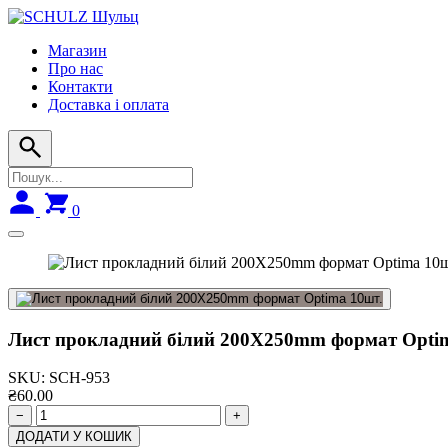
Skip
to
Магазин
navigation
Про нас
Контакти
Доставка і оплата
0
Лист прокладний білий 200Х250mm формат Opti
SKU:
SCH-953
₴
60.00
−
+
ДОДАТИ У КОШИК