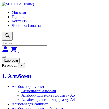
Skip
to
Магазин
navigation
Про нас
Контакти
Доставка і оплата
0
Категорія
Категорії
✕
1. Альбоми
Альбоми для монет
Кишенькові альбоми
Альбоми для монет формату А5
Альбоми для монет формату А4
Альбоми для банкнот
Альбоми для монет та банкнот