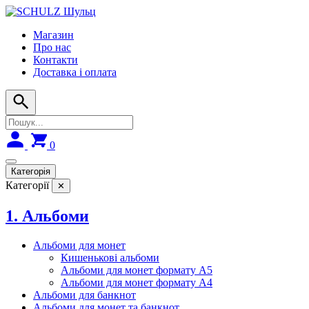
Skip
to
Магазин
navigation
Про нас
Контакти
Доставка і оплата
0
Категорія
Категорії
✕
1. Альбоми
Альбоми для монет
Кишенькові альбоми
Альбоми для монет формату А5
Альбоми для монет формату А4
Альбоми для банкнот
Альбоми для монет та банкнот