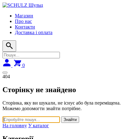
Skip
to
Магазин
navigation
Про нас
Контакти
Доставка і оплата
0
404
Сторінку не знайдено
Сторінка, яку ви шукали, не існує або була переміщена.
Можемо допомогти знайти потрібне.
Знайти
На головну
У каталог
Категорії